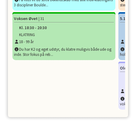
3 discipliner Boulde...
stemning 
Voksen Øvet
5.12
| 31
| 32
Kl.
18:30
-
20:30
Kl.
19
KLATRING
KLATR
18
-
99
år
14
-
99
Du har K2 og eget udstyr, du klatre muligvis både ude og
Kunne 
inde. Stor fokus på reb...
holdet.Ge
Old Gun
Kl.
20
KLATR
16
-
99
OLD GU
voksne. V