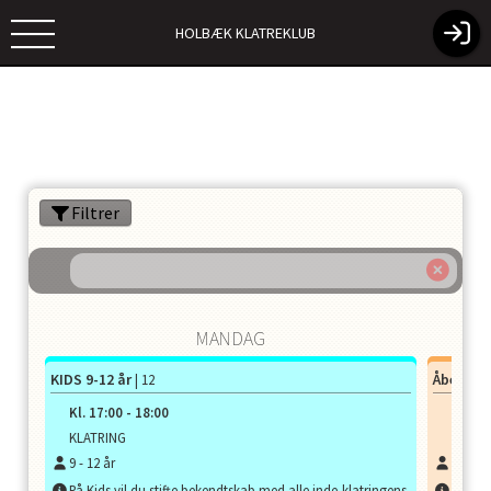
HOLBÆK KLATREKLUB
Filtrer
MANDAG
KIDS 9-12 år
Åben tr
| 12
Kl.
17:00
-
18:00
Kl.
17
KLATRING
KLATR
9
-
12
år
5
-
99
å
På Kids vil du stifte bekendtskab med alle inde-klatringens
Fri me