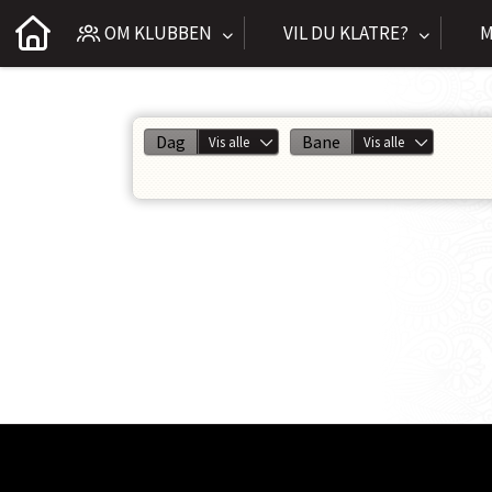
OM KLUBBEN
VIL DU KLATRE?
M
Dag
Bane
Vis alle
Vis alle