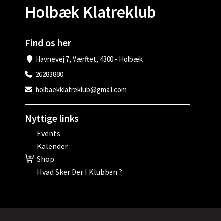
Holbæk Klatreklub
Find os her
Havnevej 7, Værftet, 4300 - Holbæk
26283880
holbaekklatreklub@gmail.com
Nyttige links
Events
Kalender
Shop
Hvad Sker Der I Klubben ?