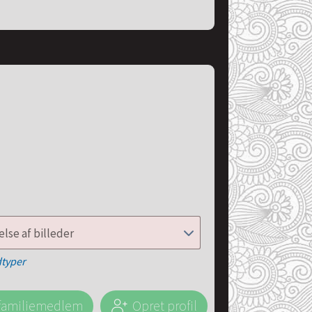
lse af billeder
dtyper
j familiemedlem
Opret profil