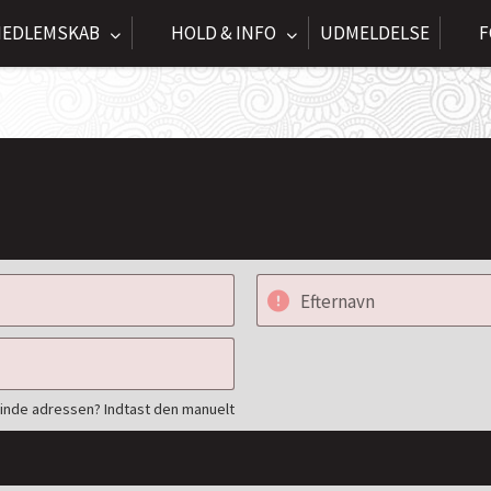
EDLEMSKAB
HOLD & INFO
UDMELDELSE
F
Efternavn
finde adressen? Indtast den manuelt