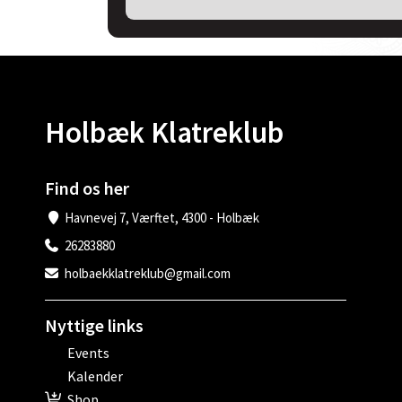
Holbæk Klatreklub
Find os her
Havnevej 7, Værftet, 4300 - Holbæk
26283880
holbaekklatreklub@gmail.com
Nyttige links
Events
Kalender
Shop