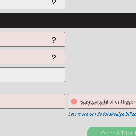
Samtykke til offentliggøre
Vælg venligst
Læs mere om de forskellige bille
Opret & Tilfø